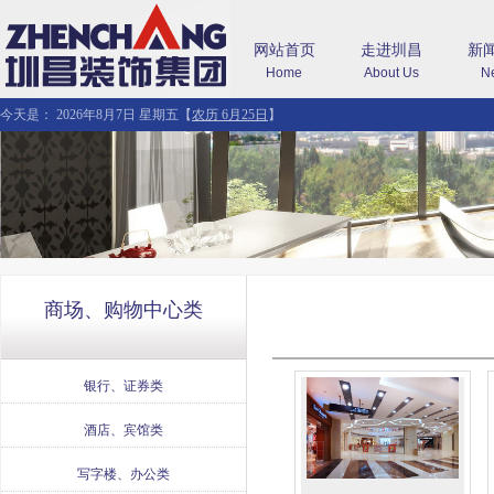
网站首页
走进圳昌
新
Home
About Us
N
今天是：
2026年8月7日 星期五
【
农历 6月25日
】
商场、购物中心类
银行、证券类
酒店、宾馆类
写字楼、办公类