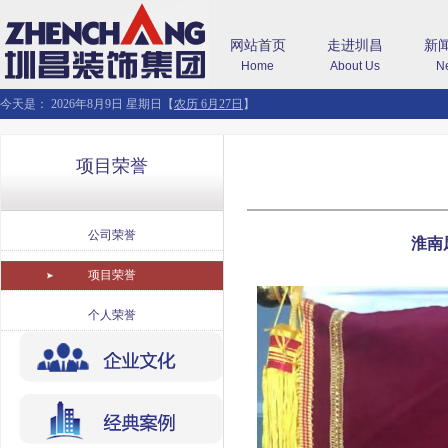
网站首页
走进圳昌
新
Home
About Us
N
今天是：
2026年8月9日 星期日
【
农历 6月27日
】
项目荣誉
公司荣誉
淮南
项目荣誉
个人荣誉